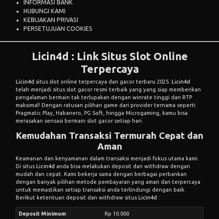
INFORMASI BANK
HUBUNGI KAMI
KEBIJAKAN PRIVASI
PERSETUJUAN COOKIES
Licin4d : Link Situs Slot Online
Terpercaya
Licin4d
situs slot online terpercaya dan gacor terbaru 2025.
Licin4d
telah menjadi situs slot gacor resmi terbaik yang yang siap memberikan
pengalaman bermain tak terlupakan dengan winrate tinggi dan RTP
maksimal! Dengan ratusan pilihan game dari provider ternama seperti
Pragmatic Play, Habanero, PG Soft, hingga Microgaming, kamu bisa
merasakan sensasi bermain slot gacor setiap hari.
Kemudahan Transaksi Termurah Cepat dan
Aman
Keamanan dan kenyamanan dalam transaksi menjadi fokus utama kami.
Di situs
Licin4d
anda bisa melakukan deposit dan withdraw dengan
mudah dan cepat. Kami bekerja sama dengan berbagai perbankan
dengan banyak pilihan metode pembayaran yang aman dan terpercaya
untuk memastikan setiap transaksi anda terlindungi dengan baik.
Berikut ketentuan deposit dan withdraw situs
Licin4d
:
Deposit Minimum
Rp 10.000