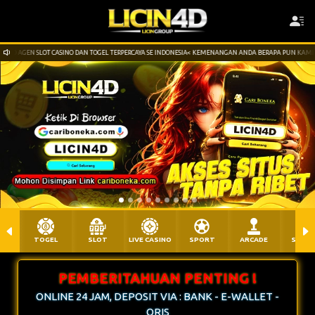
n4D AGEN SLOT CASINO DAN TOGEL TERPERCAYA SE INDONESIA< KEMENANGAN ANDA BERAPA PUN KAMI BA
TOGEL
SLOT
LIVE CASINO
SPORT
ARCADE
SABU
PEMBERITAHUAN PENTING !
ONLINE 24 JAM, DEPOSIT VIA : BANK - E-WALLET -
QRIS