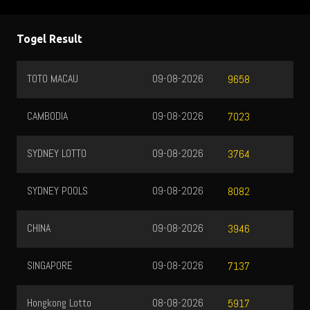
Togel Result
TOTO MACAU
09-08-2026
MALAYSI
9658
CAMBODIA
09-08-2026
QATAR
7023
SYDNEY LOTTO
09-08-2026
MALAYS
3764
SYDNEY POOLS
09-08-2026
TOTO W
8082
CHINA
09-08-2026
3946
SINGAPORE
09-08-2026
7137
Hongkong Lotto
08-08-2026
5917