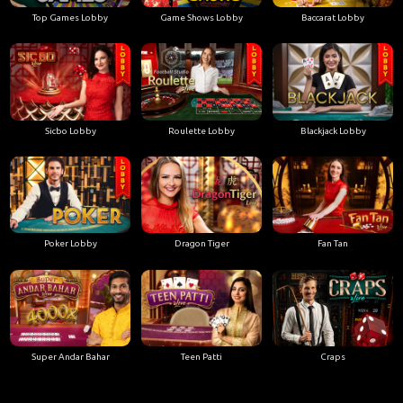
Top Games Lobby
Game Shows Lobby
Baccarat Lobby
Sicbo Lobby
Roulette Lobby
Blackjack Lobby
Poker Lobby
Dragon Tiger
Fan Tan
Super Andar Bahar
Teen Patti
Craps