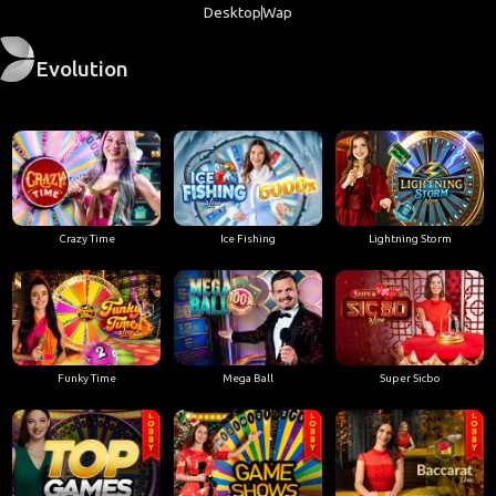
Desktop
Wap
Evolution
Crazy Time
Ice Fishing
Lightning Storm
Funky Time
Mega Ball
Super Sicbo