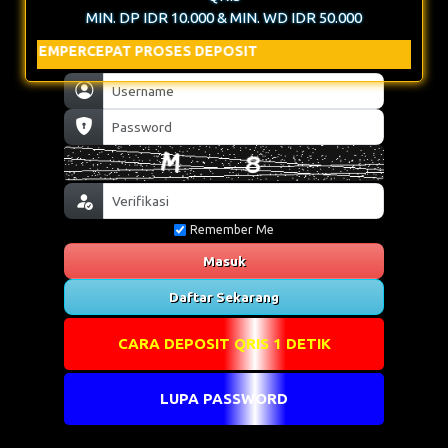
MIN. DP IDR 10.000 & MIN. WD IDR 50.000
 MEMPERCEPAT PROSES DEPOSIT
Remember Me
Masuk
Daftar Sekarang
CARA DEPOSIT QRIS 1 DETIK
LUPA PASSWORD