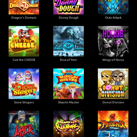
Dragon's Domain
Donny Dough
Octo Attack
Get the CHEESE
Rise of Ymir
Wings of Horus
Snow Slingers
Shaolin Master
Donut Division