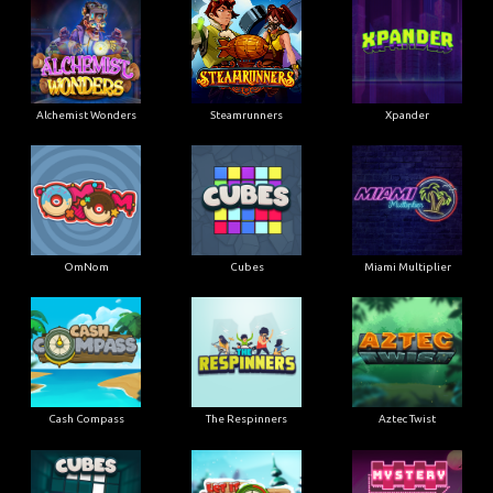
Alchemist Wonders
Steamrunners
Xpander
OmNom
Cubes
Miami Multiplier
Cash Compass
The Respinners
Aztec Twist