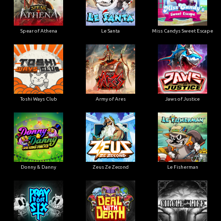
Spear of Athena
Le Santa
Miss Candys Sweet Escape
Toshi Ways Club
Army of Ares
Jaws of Justice
Donny & Danny
Zeus Ze Zecond
Le Fisherman