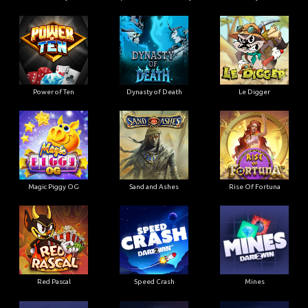
Power of Ten
Dynasty of Death
Le Digger
Magic Piggy OG
Sand and Ashes
Rise Of Fortuna
Red Pascal
Speed Crash
Mines