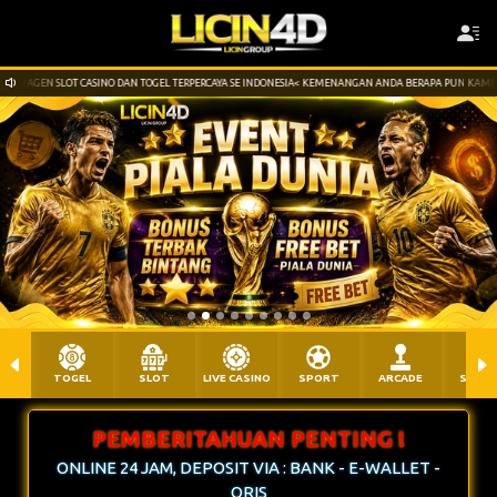
 TOGEL TERPERCAYA SE INDONESIA< KEMENANGAN ANDA BERAPA PUN KAMI BAYAR LUNAS LANGSUNG
TOGEL
SLOT
LIVE CASINO
SPORT
ARCADE
SABU
PEMBERITAHUAN PENTING !
ONLINE 24 JAM, DEPOSIT VIA : BANK - E-WALLET -
QRIS