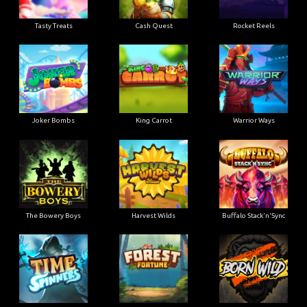
Tasty Treats
Cash Quest
Rocket Reels
Joker Bombs
King Carrot
Warrior Ways
The Bowery Boys
Harvest Wilds
Buffalo Stack'n'Sync