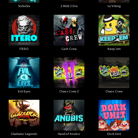
SixSixSix
2 Wild 2 Die
Le Viking
ITERO
Cash Crew
Keep'em
Evil Eyes
Chaos Crew 2
Chaos Crew
Gladiator Legends
Hand of Anubis
Dork Unit