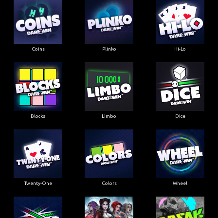
Coins
Plinko
Hi-Lo
Blocks
Limbo
Dice
Twenty-One
Colors
Wheel