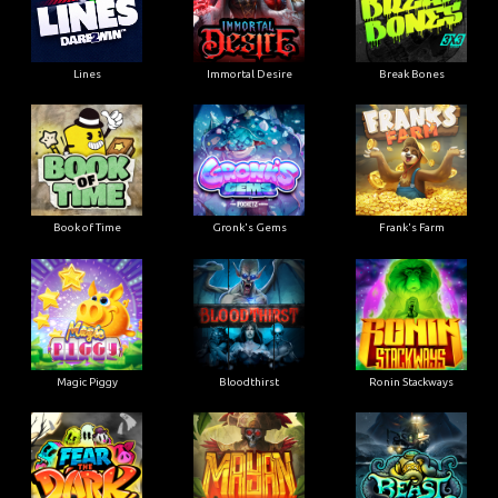
Lines
Immortal Desire
Break Bones
Book of Time
Gronk's Gems
Frank's Farm
Magic Piggy
Bloodthirst
Ronin Stackways