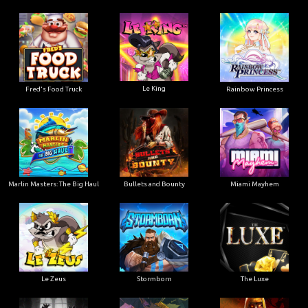
Le King
Fred's Food Truck
Rainbow Princess
Marlin Masters: The Big Haul
Bullets and Bounty
Miami Mayhem
Le Zeus
Stormborn
The Luxe