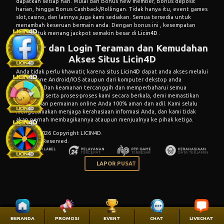
dapatkan setiap hari. Mulai dari Bonus new member, Bonus deposit
harian, hingga Bonus Cashback/Rollingan. Tidak hanya itu, event games
slot,casino, dan lainnya juga kami sediakan. Semua tersedia untuk
menambah keseruan bermain anda. Dengan bonus ini , kesempatan
anda untuk menang jackpot semakin besar di
Licin4D
.
Daftar dan Login Teraman dan Kemudahan
Akses Situs Licin4D
Anda tidak perlu khawatir, karena situs
Licin4D
dapat anda akses melalui
handphone Android/IOS ataupun dari komputer dekstop anda
langsung. Dan keamanan tercanggih dan memperbaharui semua
permainan serta proses-proses kami secara berkala, demi memastikan
pengalaman permainan online Anda 100% aman dan adil. Kami selalu
mengutamakan menjaga kerahasiaan informasi Anda, dan kami tidak
akan pernah membagikannya ataupun menjualnya ke pihak ketiga.
© 2015 - 2026 Copyright LICIN4D.
All Rights Reserved.
LAPOR PUSAT
BERANDA
PROMOSI
EVENT
CHAT
LIVECHAT