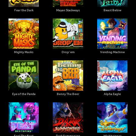
Fear the Dark
Mayan Stackways
Beast Below
Mighty Masks
Drop'em
Vending Machine
Eye of the Panda
Benny The Beer
Alpha Eagle
Feel The Beat
Dark Summoning
Wishbringer