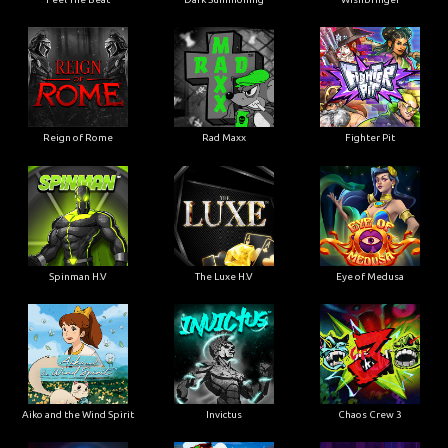
Reign of Rome
Rad Maxx
Fighter Pit
Spinman H.V
The Luxe H.V
Eye of Medusa
Aiko and the Wind Spirit
Invictus
Chaos Crew 3