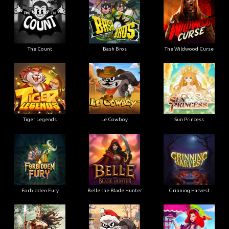
The Count
Bash Bros
The Wildwood Curse
Tiger Legends
Le Cowboy
Sun Princess
Forbidden Fury
Belle the Blade Hunter
Grinning Harvest