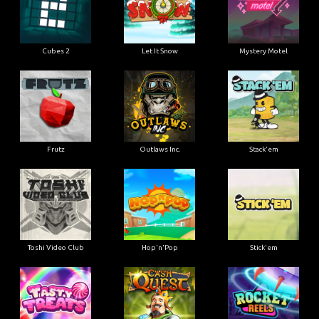
Cubes 2
Let It Snow
Mystery Motel
Frutz
Outlaws Inc.
Stack'em
Toshi Video Club
Hop'n'Pop
Stick'em