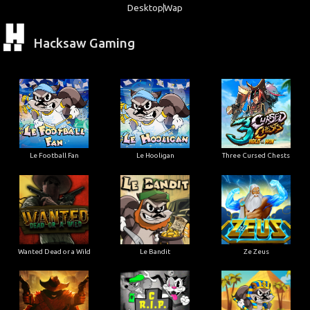
Desktop
Wap
Hacksaw Gaming
Le Football Fan
Le Hooligan
Three Cursed Chests
Wanted Dead or a Wild
Le Bandit
Ze Zeus