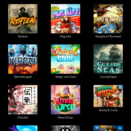
Rotten
Pug Life
Temple of Torment
Stormforged
Keep 'em Cool
Cursed Seas
Rusty & Curly
Densho
Xmas Drop