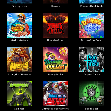
Fire my Laser
Klowns
Phoenix Duel Reels
Marlin Masters
Hounds of Hell
Dorks of the Deep
Strength of Hercules
Danny Dollar
Pray for Three
Ultimate Slot of America
Booze Bash
Spinman