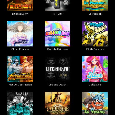
Duel at Dawn
RIP City
Le Pharaoh
Cloud Princess
Double Rainbow
FRKN Bananas
Fist Of Destruction
Life and Death
Jelly Slice