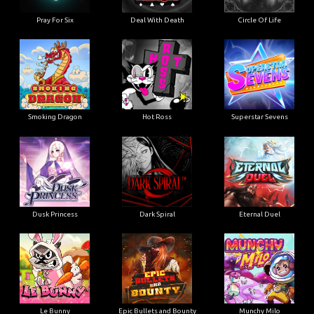
Pray For Six
Deal With Death
Circle Of Life
Smoking Dragon
Hot Ross
Superstar Sevens
Dusk Princess
Dark Spiral
Eternal Duel
Le Bunny
Epic Bullets and Bounty
Munchy Milo