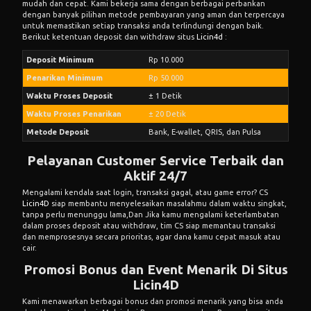
mudah dan cepat. Kami bekerja sama dengan berbagai perbankan
dengan banyak pilihan metode pembayaran yang aman dan terpercaya
untuk memastikan setiap transaksi anda terlindungi dengan baik.
Berikut ketentuan deposit dan withdraw situs
Licin4d
:
Deposit Minimum
Rp 10.000
Penarikan Minimum
Rp 50.000
Waktu Proses Deposit
± 1 Detik
Waktu Proses Penarikan
± 20 Detik
Metode Deposit
Bank, E-wallet, QRIS, dan Pulsa
Pelayanan Customer Service Terbaik dan
Aktif 24/7
Mengalami kendala saat login, transaksi gagal, atau game error? CS
Licin4D
siap membantu menyelesaikan masalahmu dalam waktu singkat,
tanpa perlu menunggu lama,Dan Jika kamu mengalami keterlambatan
dalam proses deposit atau withdraw, tim CS siap memantau transaksi
dan memprosesnya secara prioritas, agar dana kamu cepat masuk atau
cair.
Promosi Bonus dan Event Menarik Di Situs
Licin4D
Kami menawarkan berbagai bonus dan promosi menarik yang bisa anda