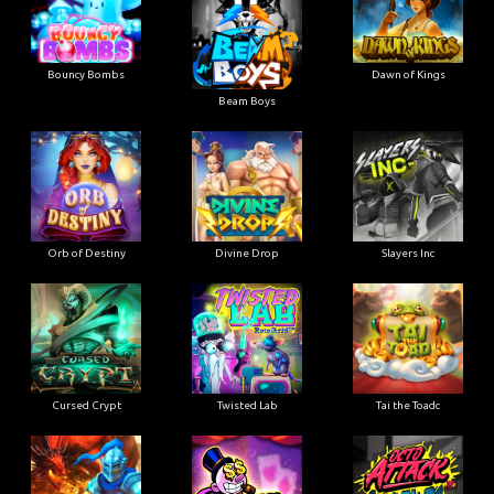
Bouncy Bombs
Dawn of Kings
Beam Boys
Orb of Destiny
Divine Drop
Slayers Inc
Cursed Crypt
Twisted Lab
Tai the Toadc