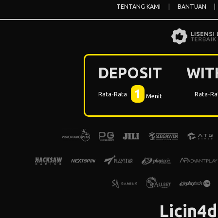
TENTANG KAMI
|
BANTUAN
|
DEPOSIT
WI
1
Rata-Rata
Rata-Ra
Menit
Licin4d