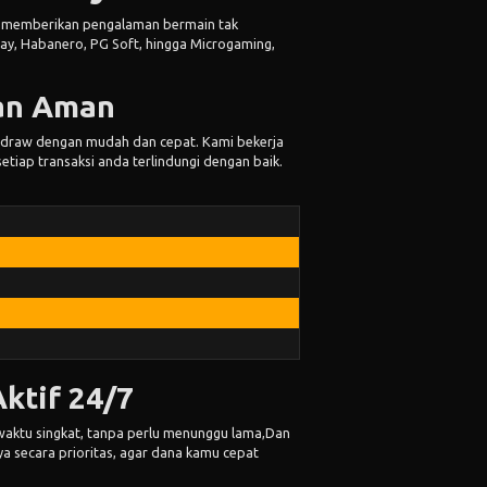
iap memberikan pengalaman bermain tak
lay, Habanero, PG Soft, hingga Microgaming,
an Aman
hdraw dengan mudah dan cepat. Kami bekerja
iap transaksi anda terlindungi dengan baik.
ktif 24/7
ktu singkat, tanpa perlu menunggu lama,Dan
 secara prioritas, agar dana kamu cepat