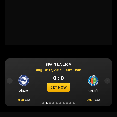
SPAIN LA LIGA
August 16, 2026 — 00:30 WIB
0 : 0
Previous
Next
BET NOW
Alaves
Getafe
0.00
0.62
0.00
-0.72
TENTANG KAMI