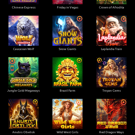
Chinese Express
Friday in Vegas
Crown of Afrodita
Caucasian Wolf
Snow Giants
Laplandia Train
Jungle Gold Megaways
Brazil Farm
Troyan Gems
Anubis Obelisk
Wild West Girls
Red Dragon Ways