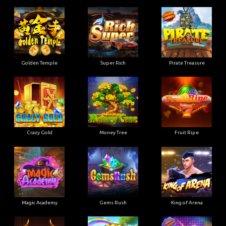
Golden Temple
Super Rich
Pirate Treasure
Crazy Gold
Money Tree
Fruit Ripe
Magic Academy
Gems Rush
King of Arena