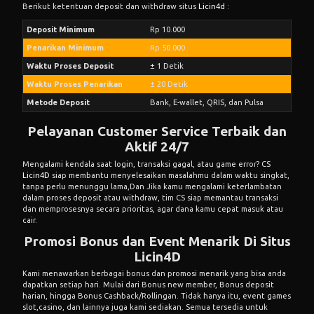
Deposit Minimum
Rp 10.000
Penarikan Minimum
Rp 50.000
Waktu Proses Deposit
± 1 Detik
Waktu Proses Penarikan
± 20 Detik
Metode Deposit
Bank, E-wallet, QRIS, dan Pulsa
Pelayanan Customer Service Terbaik dan
Aktif 24/7
Mengalami kendala saat login, transaksi gagal, atau game error? CS
Licin4D
siap membantu menyelesaikan masalahmu dalam waktu singkat,
tanpa perlu menunggu lama,Dan Jika kamu mengalami keterlambatan
dalam proses deposit atau withdraw, tim CS siap memantau transaksi
dan memprosesnya secara prioritas, agar dana kamu cepat masuk atau
cair.
Promosi Bonus dan Event Menarik Di Situs
Licin4D
Kami menawarkan berbagai bonus dan promosi menarik yang bisa anda
dapatkan setiap hari. Mulai dari Bonus new member, Bonus deposit
harian, hingga Bonus Cashback/Rollingan. Tidak hanya itu, event games
slot,casino, dan lainnya juga kami sediakan. Semua tersedia untuk
menambah keseruan bermain anda. Dengan bonus ini , kesempatan