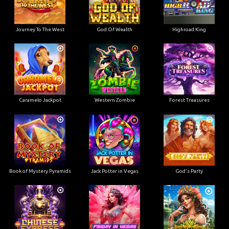
Journey To The West
God Of Wealth
Highroad King
Caramelo Jackpot
Western Zombie
Forest Treasures
Book of Mystery Pyramids
Jack Potter in Vegas
God's Party