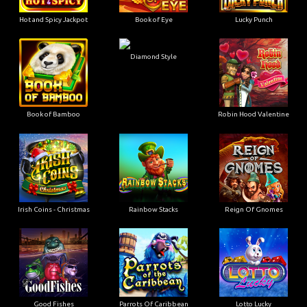
Hot and Spicy Jackpot
Book of Eye
Lucky Punch
Diamond Style
Book of Bamboo
Robin Hood Valentine
Irish Coins - Christmas
Rainbow Stacks
Reign Of Gnomes
Good Fishes
Parrots Of Caribbean
Lotto Lucky