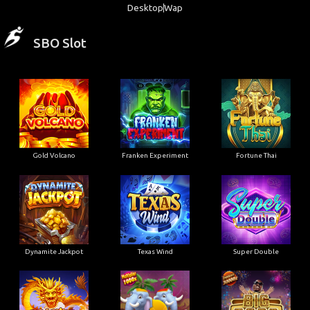
Desktop
Wap
SBO Slot
Gold Volcano
Franken Experiment
Fortune Thai
Dynamite Jackpot
Texas Wind
Super Double