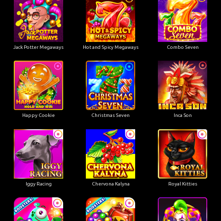
Jack Potter Megaways
Hot and Spicy Megaways
Combo Seven
Happy Cookie
Christmas Seven
Inca Son
Iggy Racing
Chervona Kalyna
Royal Kitties