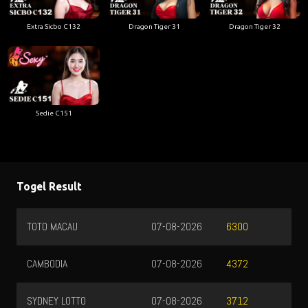
Extra Sicbo C132
Dragon Tiger 31
Dragon Tiger 32
Sedie C151
Togel Result
TOTO MACAU
07-08-2026
M
6300
CAMBODIA
07-08-2026
Q
4372
SYDNEY LOTTO
07-08-2026
M
3712