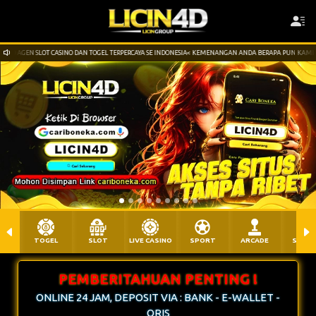
4D AGEN SLOT CASINO DAN TOGEL TERPERCAYA SE INDONESIA< KEMENANGAN ANDA BERAPA PUN KAMI BAY
TOGEL
SLOT
LIVE CASINO
SPORT
ARCADE
SABU
PEMBERITAHUAN PENTING !
ONLINE 24 JAM, DEPOSIT VIA : BANK - E-WALLET -
QRIS