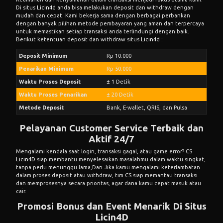
Di situs
Licin4d
anda bisa melakukan deposit dan withdraw dengan
mudah dan cepat. Kami bekerja sama dengan berbagai perbankan
dengan banyak pilihan metode pembayaran yang aman dan terpercaya
untuk memastikan setiap transaksi anda terlindungi dengan baik.
Berikut ketentuan deposit dan withdraw situs
Licin4d
:
Deposit Minimum
Rp 10.000
Penarikan Minimum
Rp 50.000
Waktu Proses Deposit
± 1 Detik
Waktu Proses Penarikan
± 20 Detik
Metode Deposit
Bank, E-wallet, QRIS, dan Pulsa
Pelayanan Customer Service Terbaik dan
Aktif 24/7
Mengalami kendala saat login, transaksi gagal, atau game error? CS
Licin4D
siap membantu menyelesaikan masalahmu dalam waktu singkat,
tanpa perlu menunggu lama,Dan Jika kamu mengalami keterlambatan
dalam proses deposit atau withdraw, tim CS siap memantau transaksi
dan memprosesnya secara prioritas, agar dana kamu cepat masuk atau
cair.
Promosi Bonus dan Event Menarik Di Situs
Licin4D