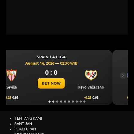
SPAIN LA LIGA
August 16, 2026 — 00:30 WIB
0 : 0
Previous
Next
BET NOW
Alaves
Getafe
0.00
0.62
0.00
-0.72
TENTANG KAMI
BANTUAN
PERATURAN