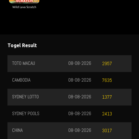
Wild Lava Scratch
Togel Result
TOTO MACAU
08-08-2026
MALA
2957
CAMBODIA
08-08-2026
QAT
7635
SYDNEY LOTTO
08-08-2026
MALA
1377
SYDNEY POOLS
08-08-2026
TOT
2413
CHINA
08-08-2026
3017