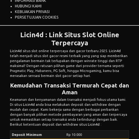
INFORMASI BANK
HUBUNGI KAMI
KEBIJAKAN PRIVASI
PERSETUJUAN COOKIES
Licin4d : Link Situs Slot Online
Terpercaya
Licin4d
situs slot online terpercaya dan gacor terbaru 2025.
Licin4d
telah menjadi situs slot gacor resmi terbaik yang yang siap memberikan
pengalaman bermain tak terlupakan dengan winrate tinggi dan RTP
maksimal! Dengan ratusan pilihan game dari provider ternama seperti
Pragmatic Play, Habanero, PG Soft, hingga Microgaming, kamu bisa
merasakan sensasi bermain slot gacor setiap hari.
Kemudahan Transaksi Termurah Cepat dan
Aman
Keamanan dan kenyamanan dalam transaksi menjadi fokus utama kami.
Di situs
Licin4d
anda bisa melakukan deposit dan withdraw dengan
mudah dan cepat. Kami bekerja sama dengan berbagai perbankan
dengan banyak pilihan metode pembayaran yang aman dan terpercaya
untuk memastikan setiap transaksi anda terlindungi dengan baik.
Berikut ketentuan deposit dan withdraw situs
Licin4d
:
Deposit Minimum
Rp 10.000