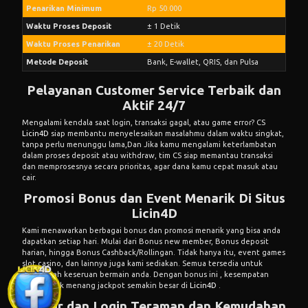
Penarikan Minimum
Rp 50.000
Waktu Proses Deposit
± 1 Detik
Waktu Proses Penarikan
± 20 Detik
Metode Deposit
Bank, E-wallet, QRIS, dan Pulsa
Pelayanan Customer Service Terbaik dan
Aktif 24/7
Mengalami kendala saat login, transaksi gagal, atau game error? CS
Licin4D
siap membantu menyelesaikan masalahmu dalam waktu singkat,
tanpa perlu menunggu lama,Dan Jika kamu mengalami keterlambatan
dalam proses deposit atau withdraw, tim CS siap memantau transaksi
dan memprosesnya secara prioritas, agar dana kamu cepat masuk atau
cair.
Promosi Bonus dan Event Menarik Di Situs
Licin4D
Kami menawarkan berbagai bonus dan promosi menarik yang bisa anda
dapatkan setiap hari. Mulai dari Bonus new member, Bonus deposit
harian, hingga Bonus Cashback/Rollingan. Tidak hanya itu, event games
slot,casino, dan lainnya juga kami sediakan. Semua tersedia untuk
menambah keseruan bermain anda. Dengan bonus ini , kesempatan
anda untuk menang jackpot semakin besar di
Licin4D
.
Daftar dan Login Teraman dan Kemudahan