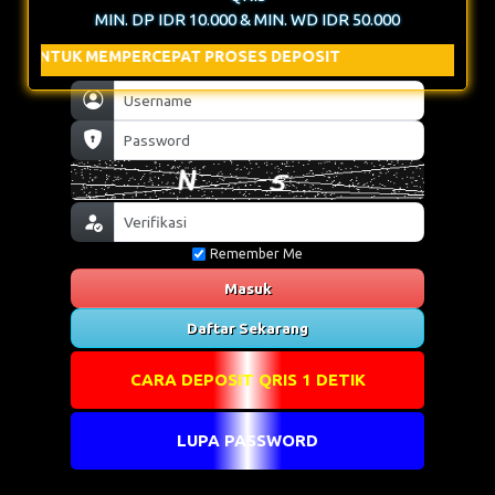
MIN. DP IDR 10.000 & MIN. WD IDR 50.000
K UNTUK MEMPERCEPAT PROSES DEPOSIT
Remember Me
Masuk
Daftar Sekarang
CARA DEPOSIT QRIS 1 DETIK
LUPA PASSWORD