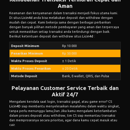
Aman
Keamanan dan kenyamanan dalam transaksi menjadi fokus utama kami.
Di situs
Licin4d
anda bisa melakukan deposit dan withdraw dengan
mudah dan cepat. Kami bekerja sama dengan berbagai perbankan
dengan banyak pilihan metode pembayaran yang aman dan terpercaya
untuk memastikan setiap transaksi anda terlindungi dengan baik.
Berikut ketentuan deposit dan withdraw situs
Licin4d
:
Deposit Minimum
Rp 10.000
Penarikan Minimum
Rp 50.000
Waktu Proses Deposit
± 1 Detik
Waktu Proses Penarikan
± 20 Detik
Metode Deposit
Bank, E-wallet, QRIS, dan Pulsa
Pelayanan Customer Service Terbaik dan
Aktif 24/7
Mengalami kendala saat login, transaksi gagal, atau game error? CS
Licin4D
siap membantu menyelesaikan masalahmu dalam waktu singkat,
tanpa perlu menunggu lama,Dan Jika kamu mengalami keterlambatan
dalam proses deposit atau withdraw, tim CS siap memantau transaksi
dan memprosesnya secara prioritas, agar dana kamu cepat masuk atau
cair.