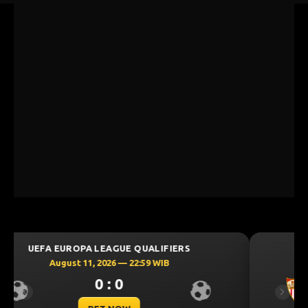
SPAIN LA LIGA
August 16, 2026 — 02:30 WIB
0 : 0
Previous
Next