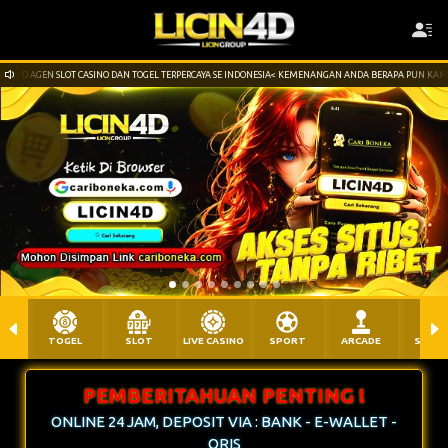
n4D AGEN SLOT CASINO DAN TOGEL TERPERCAYA SE INDONESIA< KEMENANGAN ANDA BERAPA PUN KAMI BA
TOGEL
SLOT
LIVE CASINO
SPORT
ARCADE
SABU
PEMBERITAHUAN PENTING !
ONLINE 24 JAM, DEPOSIT VIA : BANK - E-WALLET -
QRIS