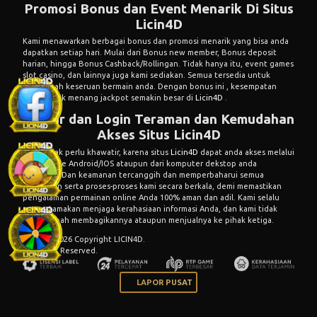
Promosi Bonus dan Event Menarik Di Situs
Licin4D
Kami menawarkan berbagai bonus dan promosi menarik yang bisa anda
dapatkan setiap hari. Mulai dari Bonus new member, Bonus deposit
harian, hingga Bonus Cashback/Rollingan. Tidak hanya itu, event games
slot,casino, dan lainnya juga kami sediakan. Semua tersedia untuk
menambah keseruan bermain anda. Dengan bonus ini , kesempatan
anda untuk menang jackpot semakin besar di
Licin4D
.
Daftar dan Login Teraman dan Kemudahan
Akses Situs Licin4D
Anda tidak perlu khawatir, karena situs
Licin4D
dapat anda akses melalui
handphone Android/IOS ataupun dari komputer dekstop anda
langsung. Dan keamanan tercanggih dan memperbaharui semua
permainan serta proses-proses kami secara berkala, demi memastikan
pengalaman permainan online Anda 100% aman dan adil. Kami selalu
mengutamakan menjaga kerahasiaan informasi Anda, dan kami tidak
akan pernah membagikannya ataupun menjualnya ke pihak ketiga.
© 2015 - 2026 Copyright LICIN4D.
All Rights Reserved.
LAPOR PUSAT