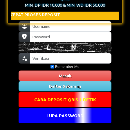
MIN. DP IDR 10.000 & MIN. WD IDR 50.000
AT PROSES DEPOSIT
Remember Me
Masuk
Daftar Sekarang
CARA DEPOSIT QRIS 1 DETIK
LUPA PASSWORD