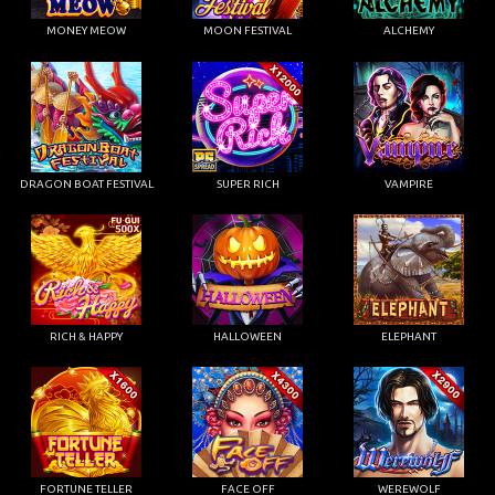
MONEY MEOW
MOON FESTIVAL
ALCHEMY
DRAGON BOAT FESTIVAL
SUPER RICH
VAMPIRE
RICH & HAPPY
HALLOWEEN
ELEPHANT
FORTUNE TELLER
FACE OFF
WEREWOLF