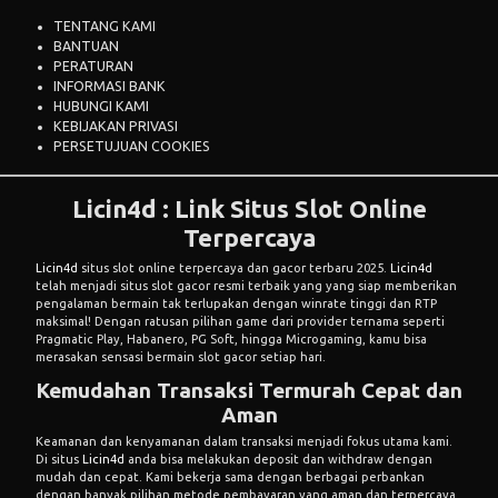
TENTANG KAMI
BANTUAN
PERATURAN
INFORMASI BANK
HUBUNGI KAMI
KEBIJAKAN PRIVASI
PERSETUJUAN COOKIES
Licin4d : Link Situs Slot Online
Terpercaya
Licin4d
situs slot online terpercaya dan gacor terbaru 2025.
Licin4d
telah menjadi situs slot gacor resmi terbaik yang yang siap memberikan
pengalaman bermain tak terlupakan dengan winrate tinggi dan RTP
maksimal! Dengan ratusan pilihan game dari provider ternama seperti
Pragmatic Play, Habanero, PG Soft, hingga Microgaming, kamu bisa
merasakan sensasi bermain slot gacor setiap hari.
Kemudahan Transaksi Termurah Cepat dan
Aman
Keamanan dan kenyamanan dalam transaksi menjadi fokus utama kami.
Di situs
Licin4d
anda bisa melakukan deposit dan withdraw dengan
mudah dan cepat. Kami bekerja sama dengan berbagai perbankan
dengan banyak pilihan metode pembayaran yang aman dan terpercaya
untuk memastikan setiap transaksi anda terlindungi dengan baik.