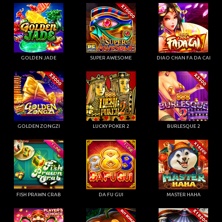
GOLDEN JADE
SUPER AWESOME
DIAO CHAN FA DA CAI
GOLDEN ZONGZI
LUCKY POKER 2
BURLESQUE 2
FISH PRAWN CRAB
DA FU GUI
MASTER HAHA