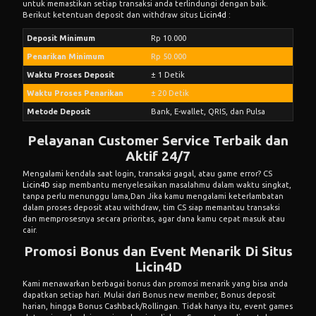
Berikut ketentuan deposit dan withdraw situs
Licin4d
:
Deposit Minimum
Rp 10.000
Penarikan Minimum
Rp 50.000
Waktu Proses Deposit
± 1 Detik
Waktu Proses Penarikan
± 20 Detik
Metode Deposit
Bank, E-wallet, QRIS, dan Pulsa
Pelayanan Customer Service Terbaik dan
Aktif 24/7
Mengalami kendala saat login, transaksi gagal, atau game error? CS
Licin4D
siap membantu menyelesaikan masalahmu dalam waktu singkat,
tanpa perlu menunggu lama,Dan Jika kamu mengalami keterlambatan
dalam proses deposit atau withdraw, tim CS siap memantau transaksi
dan memprosesnya secara prioritas, agar dana kamu cepat masuk atau
cair.
Promosi Bonus dan Event Menarik Di Situs
Licin4D
Kami menawarkan berbagai bonus dan promosi menarik yang bisa anda
dapatkan setiap hari. Mulai dari Bonus new member, Bonus deposit
harian, hingga Bonus Cashback/Rollingan. Tidak hanya itu, event games
slot,casino, dan lainnya juga kami sediakan. Semua tersedia untuk
menambah keseruan bermain anda. Dengan bonus ini , kesempatan