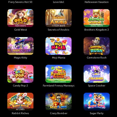
Fiery Sevens Hot 50
Love Idol
Halloween Vacation
Gold West
Secrets of Anubis
Brothers Kingdom 2
Magic Kitty
Moji Mania
Gemstone Rush
Candy Pop 2
Farmland Frenzy Maxways
Space Crasher
Rabbit Riches
Crazy Bomber
Sugar Party