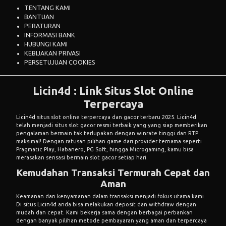
BANTUAN
PERATURAN
INFORMASI BANK
HUBUNGI KAMI
KEBIJAKAN PRIVASI
PERSETUJUAN COOKIES
Licin4d : Link Situs Slot Online
Terpercaya
Licin4d
situs slot online terpercaya dan gacor terbaru 2025.
Licin4d
telah menjadi situs slot gacor resmi terbaik yang yang siap memberikan
pengalaman bermain tak terlupakan dengan winrate tinggi dan RTP
maksimal! Dengan ratusan pilihan game dari provider ternama seperti
Pragmatic Play, Habanero, PG Soft, hingga Microgaming, kamu bisa
merasakan sensasi bermain slot gacor setiap hari.
Kemudahan Transaksi Termurah Cepat dan
Aman
Keamanan dan kenyamanan dalam transaksi menjadi fokus utama kami.
Di situs
Licin4d
anda bisa melakukan deposit dan withdraw dengan
mudah dan cepat. Kami bekerja sama dengan berbagai perbankan
dengan banyak pilihan metode pembayaran yang aman dan terpercaya
untuk memastikan setiap transaksi anda terlindungi dengan baik.