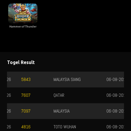
Hammer of Thunder
Togel Result
MALAYSIA SIANG
06-08-2026
6379
QATAR
06-08-2026
6642
MALAYSIA
06-08-2026
4549
TOTO WUHAN
06-08-2026
3408