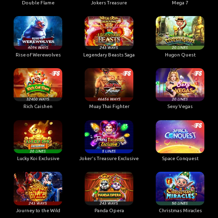
Double Flame
Jokers Treasure
Mega 7
Rise of Werewolves
Legendary Beasts Saga
Hugon Quest
Rich Caishen
Muay Thai Fighter
Sexy Vegas
Lucky Koi Exclusive
Joker's Treasure Exclusive
Space Conquest
Journey to the Wild
Panda Opera
Christmas Miracles