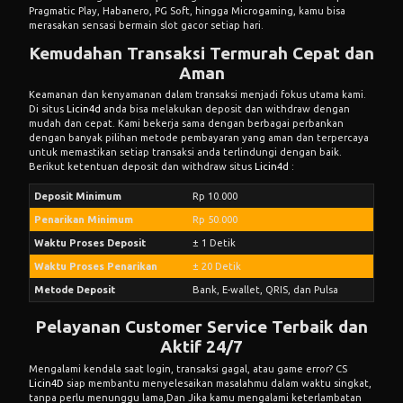
Pragmatic Play, Habanero, PG Soft, hingga Microgaming, kamu bisa
merasakan sensasi bermain slot gacor setiap hari.
Kemudahan Transaksi Termurah Cepat dan
Aman
Keamanan dan kenyamanan dalam transaksi menjadi fokus utama kami.
Di situs
Licin4d
anda bisa melakukan deposit dan withdraw dengan
mudah dan cepat. Kami bekerja sama dengan berbagai perbankan
dengan banyak pilihan metode pembayaran yang aman dan terpercaya
untuk memastikan setiap transaksi anda terlindungi dengan baik.
Berikut ketentuan deposit dan withdraw situs
Licin4d
:
Deposit Minimum
Rp 10.000
Penarikan Minimum
Rp 50.000
Waktu Proses Deposit
± 1 Detik
Waktu Proses Penarikan
± 20 Detik
Metode Deposit
Bank, E-wallet, QRIS, dan Pulsa
Pelayanan Customer Service Terbaik dan
Aktif 24/7
Mengalami kendala saat login, transaksi gagal, atau game error? CS
Licin4D
siap membantu menyelesaikan masalahmu dalam waktu singkat,
tanpa perlu menunggu lama,Dan Jika kamu mengalami keterlambatan