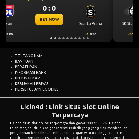
0 : 0
Previous
Next
BET NOW
SK Sturm Graz
Fenerbahce
-0.5
0.95
0.5
0.87
TENTANG KAMI
BANTUAN
PERATURAN
INFORMASI BANK
HUBUNGI KAMI
KEBIJAKAN PRIVASI
PERSETUJUAN COOKIES
Licin4d : Link Situs Slot Online
Terpercaya
Licin4d
situs slot online terpercaya dan gacor terbaru 2025.
Licin4d
telah menjadi situs slot gacor resmi terbaik yang yang siap memberikan
pengalaman bermain tak terlupakan dengan winrate tinggi dan RTP
maksimal! Dengan ratusan pilihan game dari provider ternama seperti