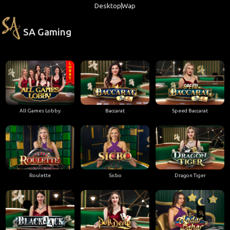
Desktop
Wap
SA Gaming
All Games Lobby
Baccarat
Speed Baccarat
Roulette
Sicbo
Dragon Tiger