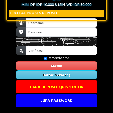
MIN. DP IDR 10.000 & MIN. WD IDR 50.000
CEPAT PROSES DEPOSIT
Remember Me
Masuk
Daftar Sekarang
CARA DEPOSIT QRIS 1 DETIK
LUPA PASSWORD