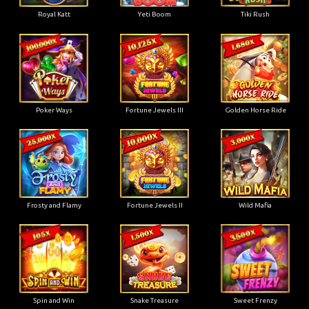
Royal Katt
Yeti Boom
Tiki Rush
Poker Ways
Fortune Jewels III
Golden Horse Ride
Frosty and Flamy
Fortune Jewels II
Wild Mafia
Spin and Win
Snake Treasure
Sweet Frenzy