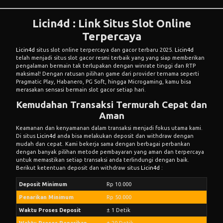
Licin4d : Link Situs Slot Online
Terpercaya
Licin4d
situs slot online terpercaya dan gacor terbaru 2025.
Licin4d
telah menjadi situs slot gacor resmi terbaik yang yang siap memberikan
pengalaman bermain tak terlupakan dengan winrate tinggi dan RTP
maksimal! Dengan ratusan pilihan game dari provider ternama seperti
Pragmatic Play, Habanero, PG Soft, hingga Microgaming, kamu bisa
merasakan sensasi bermain slot gacor setiap hari.
Kemudahan Transaksi Termurah Cepat dan
Aman
Keamanan dan kenyamanan dalam transaksi menjadi fokus utama kami.
Di situs
Licin4d
anda bisa melakukan deposit dan withdraw dengan
mudah dan cepat. Kami bekerja sama dengan berbagai perbankan
dengan banyak pilihan metode pembayaran yang aman dan terpercaya
untuk memastikan setiap transaksi anda terlindungi dengan baik.
Berikut ketentuan deposit dan withdraw situs
Licin4d
:
Deposit Minimum
Rp 10.000
Penarikan Minimum
Rp 50.000
Waktu Proses Deposit
± 1 Detik
Waktu Proses Penarikan
± 20 Detik