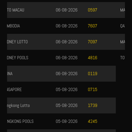
MALAYSIA SIANG
06-08-2026
6379
QATAR
05-08-2026
5930
MALAYSIA
05-08-2026
1592
TOTO WUHAN
06-08-2026
4551