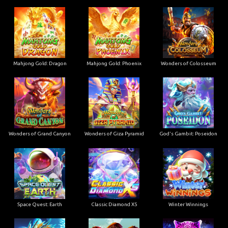
Mahjong Gold: Dragon
Mahjong Gold: Phoenix
Wonders of Colosseum
Wonders of Grand Canyon
Wonders of Giza Pyramid
God's Gambit: Poseidon
Space Quest: Earth
Classic Diamond X5
Winter Winnings