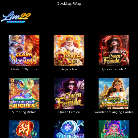
Desktop
Wap
Clash of Olympus
Royale Ace
Queen Femida 2
Slithering Riches
Queen Femida
Wonder of Hanging Garden