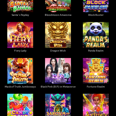
Santa's Payday
Bloodmoon Amazonia
Block Buster
Fiery Lady
Dragon Wish
Panda Realm
Mask of Truth Jumboways
Black Pink (B.P.) in Metaverse
Fortune Realm