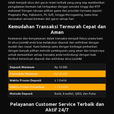
pengalaman bermain tak terlupakan dengan winrate tinggi dan RTP
maksimal! Dengan ratusan pilihan game dari provider ternama seperti
Pragmatic Play, Habanero, PG Soft, hingga Microgaming, kamu bisa
merasakan sensasi bermain slot gacor setiap hari.
Kemudahan Transaksi Termurah Cepat dan
Aman
Keamanan dan kenyamanan dalam transaksi menjadi fokus utama kami.
Di situs
Licin4d
anda bisa melakukan deposit dan withdraw dengan
mudah dan cepat. Kami bekerja sama dengan berbagai perbankan
dengan banyak pilihan metode pembayaran yang aman dan terpercaya
untuk memastikan setiap transaksi anda terlindungi dengan baik.
Berikut ketentuan deposit dan withdraw situs
Licin4d
:
Deposit Minimum
Rp 10.000
Penarikan Minimum
Rp 50.000
Waktu Proses Deposit
± 1 Detik
Waktu Proses Penarikan
± 20 Detik
Metode Deposit
Bank, E-wallet, QRIS, dan Pulsa
Pelayanan Customer Service Terbaik dan
Aktif 24/7
Mengalami kendala saat login, transaksi gagal, atau game error? CS