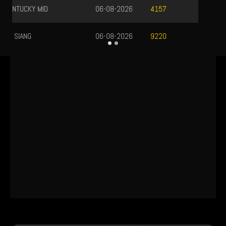
UEFA EUROPA LEAGUE QUALIFIERS