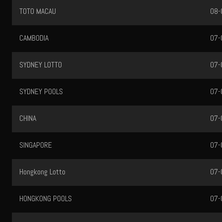
TOTO MACAU
08-08-20
CAMBODIA
07-08-20
SYDNEY LOTTO
07-08-20
SYDNEY POOLS
07-08-20
CHINA
07-08-20
SINGAPORE
07-08-20
Hongkong Lotto
07-08-20
HONGKONG POOLS
07-08-20