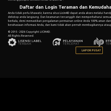
Daftar dan Login Teraman dan Kemudahan
Anda tidak perlu khawatir, karena situs
Licin4D
dapat anda akses melalui han
dekstop anda langsung. Dan keamanan tercanggih dan memperbaharui semua p
berkala, demi memastikan pengalaman permainan online Anda 100% aman dan
kerahasiaan informasi Anda, dan kami tidak akan pernah membagikannya atau
© 2015 - 2026 Copyright LICIN4D.
All Rights Reserved.
LAPOR PUSAT