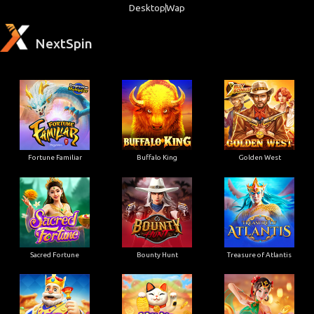
Desktop
Wap
NextSpin
Fortune Familiar
Buffalo King
Golden West
Sacred Fortune
Bounty Hunt
Treasure of Atlantis