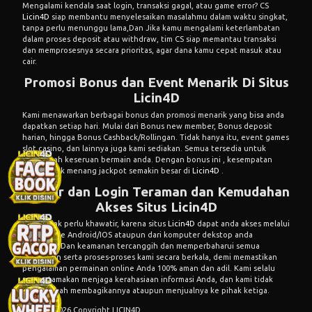
Licin4D
siap membantu menyelesaikan masalahmu dalam waktu singkat,
tanpa perlu menunggu lama,Dan Jika kamu mengalami keterlambatan
dalam proses deposit atau withdraw, tim CS siap memantau transaksi
dan memprosesnya secara prioritas, agar dana kamu cepat masuk atau
cair.
Promosi Bonus dan Event Menarik Di Situs
Licin4D
Kami menawarkan berbagai bonus dan promosi menarik yang bisa anda
dapatkan setiap hari. Mulai dari Bonus new member, Bonus deposit
harian, hingga Bonus Cashback/Rollingan. Tidak hanya itu, event games
slot,casino, dan lainnya juga kami sediakan. Semua tersedia untuk
menambah keseruan bermain anda. Dengan bonus ini , kesempatan
anda untuk menang jackpot semakin besar di
Licin4D
.
Daftar dan Login Teraman dan Kemudahan
Akses Situs Licin4D
Anda tidak perlu khawatir, karena situs
Licin4D
dapat anda akses melalui
handphone Android/IOS ataupun dari komputer dekstop anda
langsung. Dan keamanan tercanggih dan memperbaharui semua
permainan serta proses-proses kami secara berkala, demi memastikan
pengalaman permainan online Anda 100% aman dan adil. Kami selalu
mengutamakan menjaga kerahasiaan informasi Anda, dan kami tidak
akan pernah membagikannya ataupun menjualnya ke pihak ketiga.
© 2015 - 2026 Copyright LICIN4D.
All Rights Reserved.