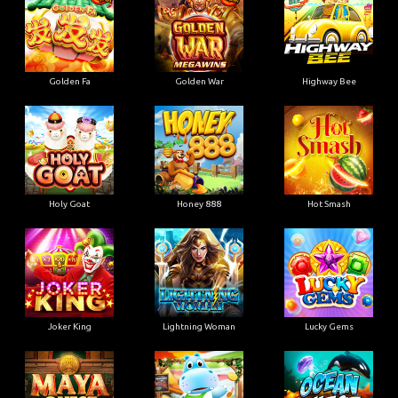
Golden Fa
Golden War
Highway Bee
Holy Goat
Honey 888
Hot Smash
Joker King
Lightning Woman
Lucky Gems