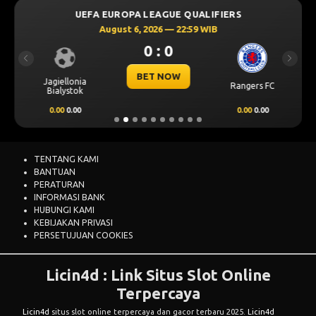
August 6, 2026 — 22:59 WIB
0 : 0
Previous
Next
BET NOW
Jagiellonia
Rangers FC
Bialystok
0.00
0.00
0.00
0.00
TENTANG KAMI
BANTUAN
PERATURAN
INFORMASI BANK
HUBUNGI KAMI
KEBIJAKAN PRIVASI
PERSETUJUAN COOKIES
Licin4d : Link Situs Slot Online
Terpercaya
Licin4d
situs slot online terpercaya dan gacor terbaru 2025.
Licin4d
telah menjadi situs slot gacor resmi terbaik yang yang siap memberikan