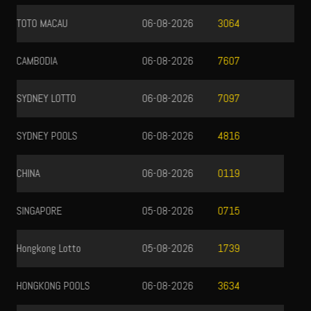
MALAYSIA SIANG
06-08-2026
6379
QATAR
06-08-2026
6642
MALAYSIA
06-08-2026
4549
TOTO WUHAN
06-08-2026
3408